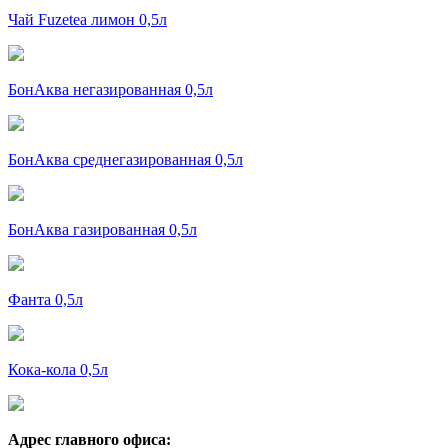
Чай Fuzetea лимон 0,5л
БонАква негазированная 0,5л
БонАква среднегазированная 0,5л
БонАква газированная 0,5л
Фанта 0,5л
Кока-кола 0,5л
Адрес главного офиса: